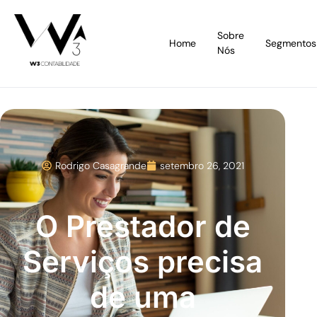
Sobre
Home
Segmentos
Nós
Rodrigo Casagrande
setembro 26, 2021
O Prestador de
Serviços precisa
de uma