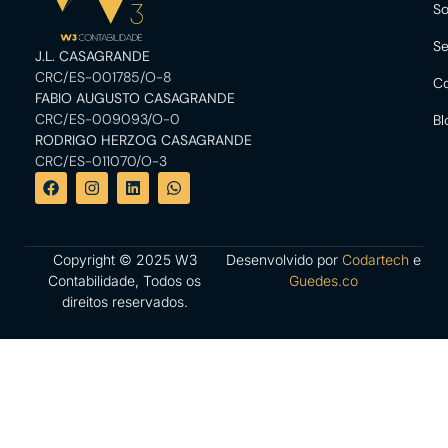
So
Se
J.L. CASAGRANDE
CRC/ES-001785/O-8
Co
FABIO AUGUSTO CASAGRANDE
CRC/ES-009093/O-0
Bl
RODRIGO HERZOG CASAGRANDE
CRC/ES-011070/O-3
Copyright © 2025 W3
Desenvolvido por
Codartech
e
Contabilidade, Todos os
Guedes.co
direitos reservados.