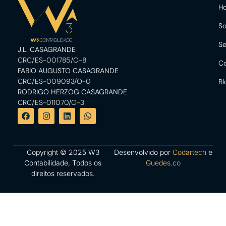
H
So
Se
J.L. CASAGRANDE
CRC/ES-001785/O-8
Co
FABIO AUGUSTO CASAGRANDE
CRC/ES-009093/O-0
Bl
RODRIGO HERZOG CASAGRANDE
CRC/ES-011070/O-3
Copyright © 2025 W3
Desenvolvido por
Codartech
e
Contabilidade, Todos os
Guedes.co
direitos reservados.