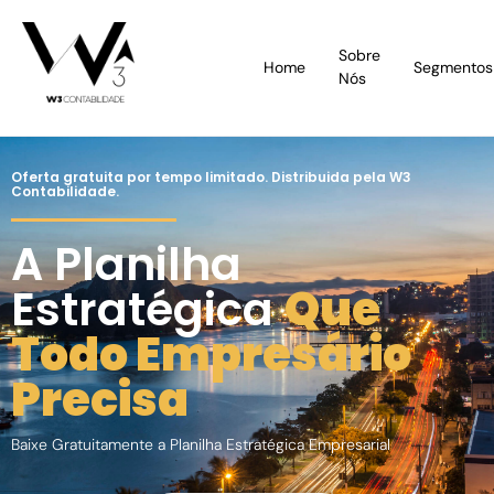
Sobre
Home
Segmentos
Nós
Oferta gratuita por tempo limitado. Distribuida pela W3
Contabilidade.
A Planilha
Estratégica
Que
Todo Empresário
Precisa
Baixe Gratuitamente a Planilha Estratégica Empresarial