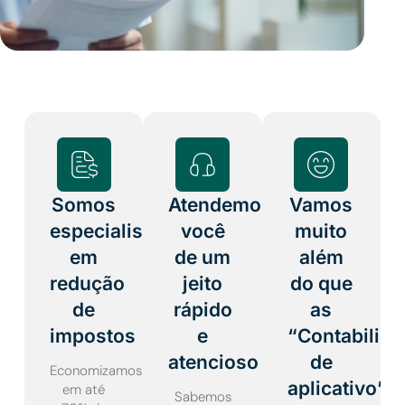
Somos
Atendemos
Vamos
especialistas
você
muito
em
de um
além
redução
jeito
do que
de
rápido
as
impostos
e
“Contabilid
atencioso
de
Economizamos
aplicativo”
em até
Sabemos