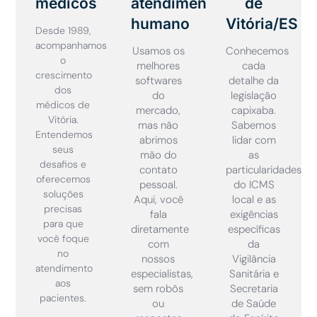
médicos
atendimento
de
humano
Vitória/ES
Desde 1989,
acompanhamos
Usamos os
Conhecemos
o
melhores
cada
crescimento
softwares
detalhe da
dos
do
legislação
médicos de
mercado,
capixaba.
Vitória.
mas não
Sabemos
Entendemos
abrimos
lidar com
seus
mão do
as
desafios e
contato
particularidades
oferecemos
pessoal.
do ICMS
soluções
Aqui, você
local e as
precisas
fala
exigências
para que
diretamente
específicas
você foque
com
da
no
nossos
Vigilância
atendimento
especialistas,
Sanitária e
aos
sem robôs
Secretaria
pacientes.
ou
de Saúde