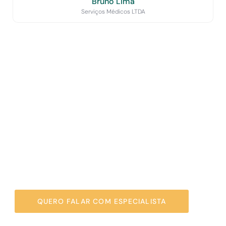
Bruno Lima
Serviços Médicos LTDA
Reduza seus impostos
e tenha tranquilidade
para crescer com
segurança
Agende agora uma reunião gratuita de diagnóstico com
um dos nossos especialistas na área da saúde.
QUERO FALAR COM ESPECIALISTA