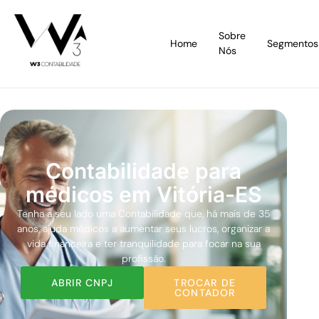
Sobre
Home
Segmentos
Nós
Contabilidade para
médicos em Vitória-ES
Tenha a seu lado uma Contabilidade que, há mais de 35
anos, ajuda médicos a aumentar seus lucros, organizar a
vida financeira e ter tranquilidade para focar na sua
profissão.
ABRIR CNPJ
TROCAR DE
CONTADOR