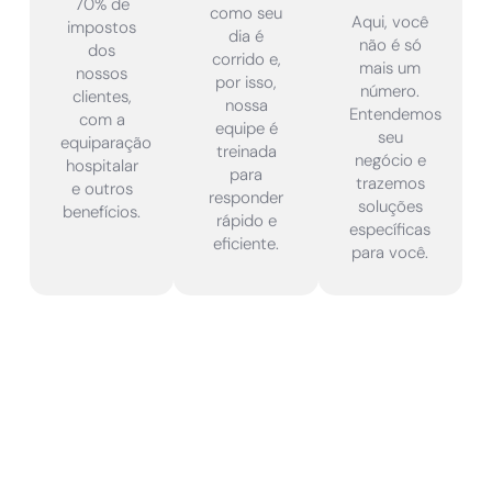
70% de
como seu
Aqui, você
impostos
dia é
não é só
dos
corrido e,
mais um
nossos
por isso,
número.
clientes,
nossa
Entendemos
com a
equipe é
seu
equiparação
treinada
negócio e
hospitalar
para
trazemos
e outros
responder
soluções
benefícios.
rápido e
específicas
eficiente.
para você.