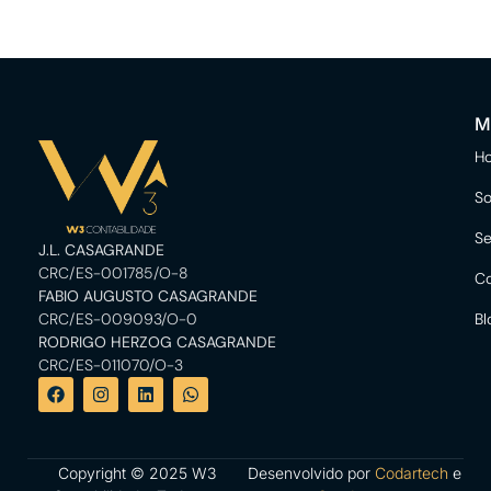
M
H
So
Se
J.L. CASAGRANDE
CRC/ES-001785/O-8
Co
FABIO AUGUSTO CASAGRANDE
CRC/ES-009093/O-0
Bl
RODRIGO HERZOG CASAGRANDE
CRC/ES-011070/O-3
Copyright © 2025 W3
Desenvolvido por
Codartech
e