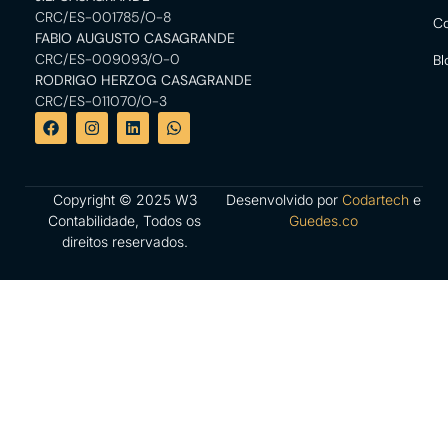
CRC/ES-001785/O-8
Co
FABIO AUGUSTO CASAGRANDE
CRC/ES-009093/O-0
Bl
RODRIGO HERZOG CASAGRANDE
CRC/ES-011070/O-3
Copyright © 2025 W3
Desenvolvido por
Codartech
e
Contabilidade, Todos os
Guedes.co
direitos reservados.