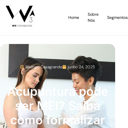
Sobre
Home
Segmentos
Nós
Rodrigo Casagrande
junho 24, 2025
Acupuntura pode
ser MEI? Saiba
como formalizar